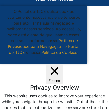
O Portal do TJCE utiliza cookies
estritamente necessários e de terceiros
para auxiliar na sua navegação e
melhorar nossos serviços. Ao acessá-lo,
você está ciente de que usamos esses
recursos, conforme nossa
Política de
Privacidade para Navegação no Portal
do TJCE
e nossa
Política de Cookies
.
Ciente
Fechar
Privacy Overview
This website uses cookies to improve your experience
while you navigate through the website. Out of these, the
cookies that are categorized as necessary are stored on