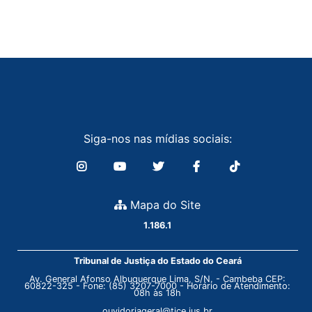
Siga-nos nas mídias sociais:
Mapa do Site
1.186.1
Tribunal de Justiça do Estado do Ceará
Av. General Afonso Albuquerque Lima, S/N. - Cambeba CEP:
60822-325 - Fone: (85) 3207-7000 - Horário de Atendimento:
08h às 18h
ouvidoriageral@tjce.jus.br