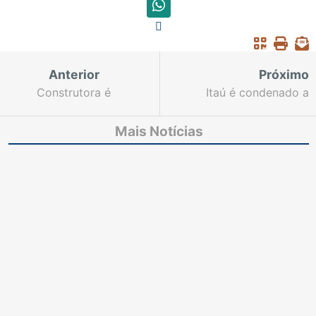
Anterior
Próximo
Construtora é
Itaú é condenado a
condenada a pagar R$
pagar R$ 10 mil por
132 mil por não
negativar
Mais Notícias
entregar imóvel no
indevidamente nome de
prazo
consumidora