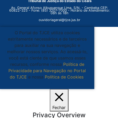
Tribunal de Justiça do Estado do Ceará
Av. General Afonso Albuquerque Lima, S/N. - Cambeba CEP:
60822-325 - Fone: (85) 3207-7000 - Horário de Atendimento:
08h às 18h
ouvidoriageral@tjce.jus.br
O Portal do TJCE utiliza cookies
estritamente necessários e de terceiros
para auxiliar na sua navegação e
melhorar nossos serviços. Ao acessá-lo,
você está ciente de que usamos esses
recursos, conforme nossa
Política de
Privacidade para Navegação no Portal
do TJCE
e nossa
Política de Cookies
.
Ciente
Fechar
Privacy Overview