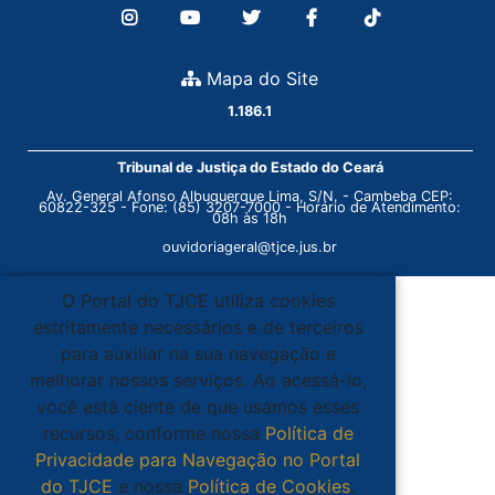
Mapa do Site
1.186.1
Tribunal de Justiça do Estado do Ceará
Av. General Afonso Albuquerque Lima, S/N. - Cambeba CEP:
60822-325 - Fone: (85) 3207-7000 - Horário de Atendimento:
08h às 18h
ouvidoriageral@tjce.jus.br
O Portal do TJCE utiliza cookies
estritamente necessários e de terceiros
para auxiliar na sua navegação e
melhorar nossos serviços. Ao acessá-lo,
você está ciente de que usamos esses
recursos, conforme nossa
Política de
Privacidade para Navegação no Portal
do TJCE
e nossa
Política de Cookies
.