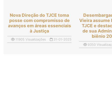
Nova Direção do TJCE toma
Desembargad
posse com compromisso de
Vieira assume 
avanços em áreas essenciais
TJCE e destac
à Justiça
de sua Admin
biênio 2
11905 Visualizações
31-01-2025
9350 Visualiza