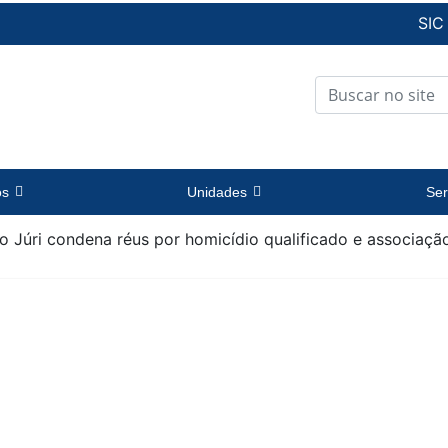
SIC
os
Unidades
Ser
 Júri condena réus por homicídio qualificado e associaçã