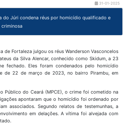
31-01-2025
 do Júri condena réus por homicídio qualificado e
 criminosa
a de Fortaleza julgou os réus Wanderson Vasconcelos
Mateus da Silva Alencar, conhecido como Skidum, a 23
me fechado. Eles foram condenados pelo homicídio
de de 22 de março de 2023, no bairro Pirambu, em
io Público do Ceará (MPCE), o crime foi cometido na
tigações apontaram que o homicídio foi ordenado por
iam associados. Segundo relatos de testemunhas, a
nvolvimento em delações. A vítima foi alvejada com
itado.