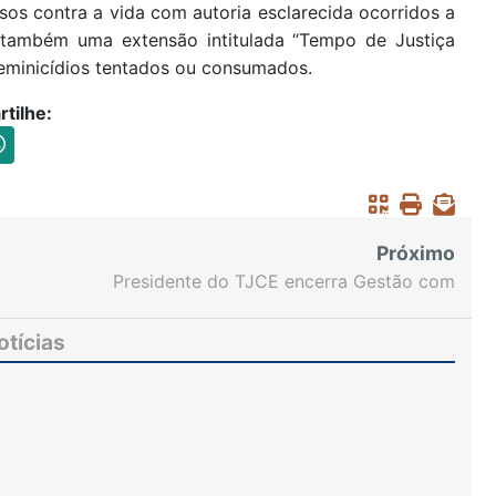
sos contra a vida com autoria esclarecida ocorridos a
e também uma extensão intitulada “Tempo de Justiça
feminicídios tentados ou consumados.
tilhe:
Próximo
Presidente do TJCE encerra Gestão com
agradecimentos aos colaboradores(as) do
Judiciário
otícias