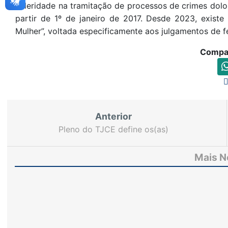
celeridade na tramitação de processos de crimes dolo
partir de 1º de janeiro de 2017. Desde 2023, exist
Mulher”, voltada especificamente aos julgamentos de 
Compar
Anterior
Pleno do TJCE define os(as)
desembargadores(as) que irão compor o Órgão
Especial no biênio 2025-2027
Mais N