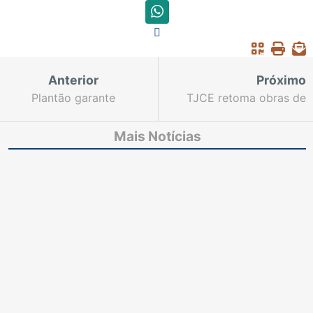
Anterior
Próximo
Plantão garante
TJCE retoma obras de
atendimento do
construção de fóruns
Judiciário na Capital e
no Interior
Mais Notícias
Interior no fim de
semana