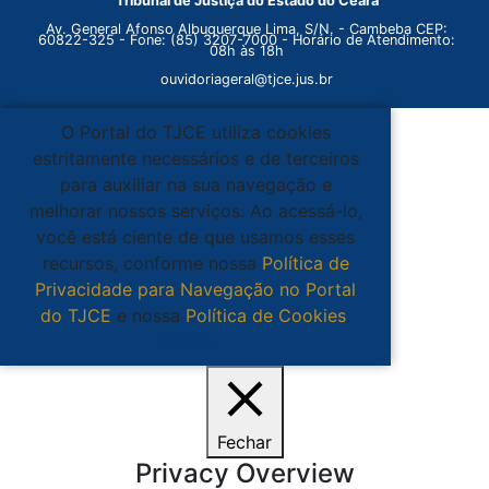
Tribunal de Justiça do Estado do Ceará
Av. General Afonso Albuquerque Lima, S/N. - Cambeba CEP:
60822-325 - Fone: (85) 3207-7000 - Horário de Atendimento:
08h às 18h
ouvidoriageral@tjce.jus.br
O Portal do TJCE utiliza cookies
estritamente necessários e de terceiros
para auxiliar na sua navegação e
melhorar nossos serviços. Ao acessá-lo,
você está ciente de que usamos esses
recursos, conforme nossa
Política de
Privacidade para Navegação no Portal
do TJCE
e nossa
Política de Cookies
.
Ciente
Fechar
Privacy Overview