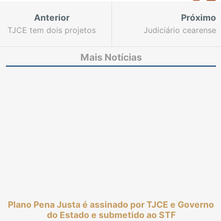
Anterior
Próximo
TJCE tem dois projetos
Judiciário cearense
vencedores do Prêmio
lança programa de
Nacional de
equidade e realiza
Mais Notícias
Comunicação e Justiça
debate sobre
2025
paternidade ativa
Plano Pena Justa é assinado por TJCE e Governo
do Estado e submetido ao STF