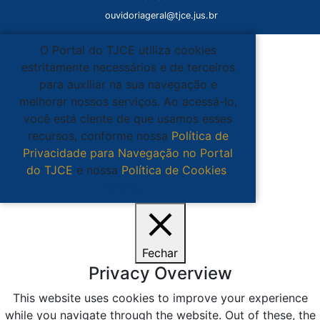
ouvidoriageral@tjce.jus.br
O Portal do TJCE utiliza cookies
estritamente necessários e de terceiros
para auxiliar na sua navegação e
melhorar nossos serviços. Ao acessá-lo,
você está ciente de que usamos esses
recursos, conforme nossa
Política de
Privacidade para Navegação no Portal
do TJCE
e nossa
Política de Cookies
.
Ciente
Fechar
Privacy Overview
This website uses cookies to improve your experience
while you navigate through the website. Out of these, the