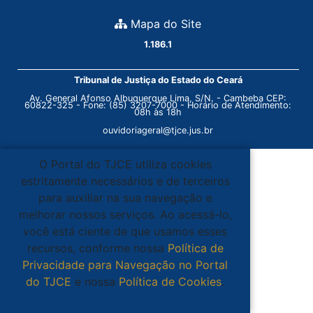
Mapa do Site
1.186.1
Tribunal de Justiça do Estado do Ceará
Av. General Afonso Albuquerque Lima, S/N. - Cambeba CEP:
60822-325 - Fone: (85) 3207-7000 - Horário de Atendimento:
08h às 18h
ouvidoriageral@tjce.jus.br
O Portal do TJCE utiliza cookies
estritamente necessários e de terceiros
para auxiliar na sua navegação e
melhorar nossos serviços. Ao acessá-lo,
você está ciente de que usamos esses
recursos, conforme nossa
Política de
Privacidade para Navegação no Portal
do TJCE
e nossa
Política de Cookies
.
Ciente