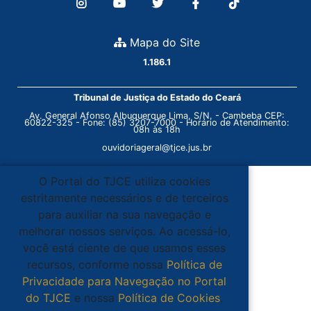
Mapa do Site
1.186.1
Tribunal de Justiça do Estado do Ceará
Av. General Afonso Albuquerque Lima, S/N. - Cambeba CEP:
60822-325 - Fone: (85) 3207-7000 - Horário de Atendimento:
08h às 18h
ouvidoriageral@tjce.jus.br
O Portal do TJCE utiliza cookies
estritamente necessários e de terceiros
para auxiliar na sua navegação e
melhorar nossos serviços. Ao acessá-lo,
você está ciente de que usamos esses
recursos, conforme nossa
Política de
Privacidade para Navegação no Portal
do TJCE
e nossa
Política de Cookies
.