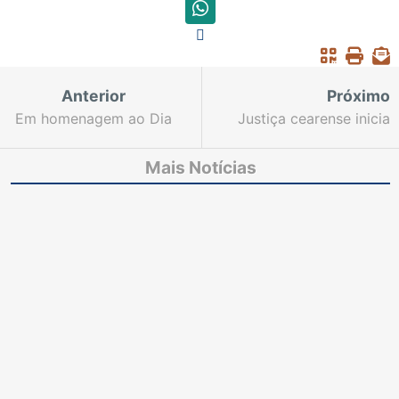
Anterior
Próximo
Em homenagem ao Dia
Justiça cearense inicia
das Crianças, Podcast
preparativos para XV
do TJCE fala sobre
Semana Nacional da
Mais Notícias
Programa de
Conciliação
Apadrinhamento do
Judiciário