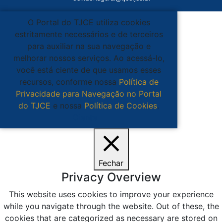
O Portal do TJCE utiliza cookies
estritamente necessários e de terceiros
para auxiliar na sua navegação e
melhorar nossos serviços. Ao acessá-lo,
você está ciente de que usamos esses
recursos, conforme nossa
Política de
Privacidade para Navegação no Portal
do TJCE
e nossa
Política de Cookies
.
Ciente
Fechar
Privacy Overview
This website uses cookies to improve your experience
while you navigate through the website. Out of these, the
cookies that are categorized as necessary are stored on