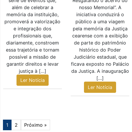
série de eventos que,
Resgatando o acervo do
além de celebrar a
nosso Memorial”. A
memória da instituição,
iniciativa conduzirá o
promoverá a valorização
público a uma viagem
e integração dos
pela memória da Justiça
profissionais que,
cearense com a exibição
diariamente, constroem
de parte do patrimônio
essa trajetória e tornam
histórico do Poder
possível a missão de
Judiciário estadual, que
garantir direitos e levar
ficava exposto no Palácio
justiça à […]
da Justiça. A inauguração
[…]
Ler Notícia
Ler Notícia
1
2
Próximo »