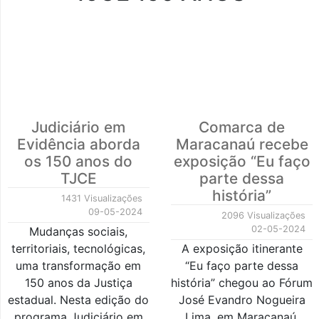
Judiciário em
Comarca de
Evidência aborda
Maracanaú recebe
os 150 anos do
exposição “Eu faço
TJCE
parte dessa
história”
1431 Visualizações
09-05-2024
2096 Visualizações
02-05-2024
Mudanças sociais,
territoriais, tecnológicas,
A exposição itinerante
uma transformação em
“Eu faço parte dessa
150 anos da Justiça
história” chegou ao Fórum
estadual. Nesta edição do
José Evandro Nogueira
programa Judiciário em
Lima, em Maracanaú,