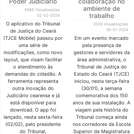
Poder Judiciário
colaboração no
ambiente de
5686 Visualizações
trabalho
02-02-2024
O aplicativo do Tribunal
2029 Visualizações
30-01-2024
de Justiça do Ceará
(TJCE Mobile) passou por
Em um evento marcado
uma série de
pela presença de
modificações, como novo
gestores e servidores da
layout, que visam facilitar
área administrativa, o
o atendimento às
Tribunal de Justiça do
demandas do cidadão. A
Estado do Ceará (TJCE)
ferramenta representa
iniciou, nesta terça-feira
outra inovação do
(30/01), a semana
Judiciário cearense e já
comemorativa dos 150
está disponível para
anos de sua instalação. A
download. O app foi
viagem pela história do
lançado, nesta sexta-feira
Tribunal começa ainda
(02/02), pelo presidente
nos corredores da Escola
do Tribunal,
Superior da Magistratura