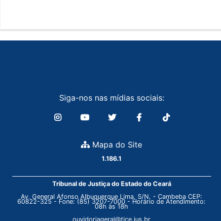
Siga-nos nas mídias sociais:
Mapa do Site
1.186.1
Tribunal de Justiça do Estado do Ceará
Av. General Afonso Albuquerque Lima, S/N. - Cambeba CEP:
60822-325 - Fone: (85) 3207-7000 - Horário de Atendimento:
08h às 18h
ouvidoriageral@tjce.jus.br