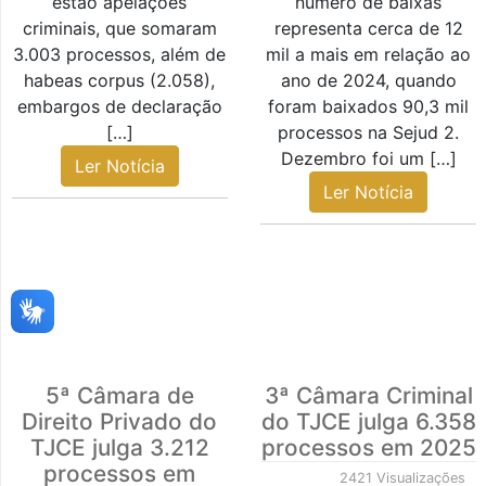
estão apelações
número de baixas
criminais, que somaram
representa cerca de 12
3.003 processos, além de
mil a mais em relação ao
habeas corpus (2.058),
ano de 2024, quando
embargos de declaração
foram baixados 90,3 mil
[…]
processos na Sejud 2.
Dezembro foi um […]
Ler Notícia
Ler Notícia
5ª Câmara de
3ª Câmara Criminal
Direito Privado do
do TJCE julga 6.358
TJCE julga 3.212
processos em 2025
processos em
2421 Visualizações