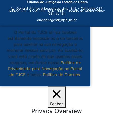
Tribunal de Justiça do Estado do Ceará
Av. General Afonso Albuquerque Lima, S/N. - Cambeba CEP:
60822-325 - Fone: (85) 3207-7000 - Horário de Atendimento:
08h às 18h
ouvidoriageral@tjce.jus.br
O Portal do TJCE utiliza cookies
estritamente necessários e de terceiros
para auxiliar na sua navegação e
melhorar nossos serviços. Ao acessá-lo,
você está ciente de que usamos esses
recursos, conforme nossa
Política de
Privacidade para Navegação no Portal
do TJCE
e nossa
Política de Cookies
.
Ciente
Fechar
Privacy Overview