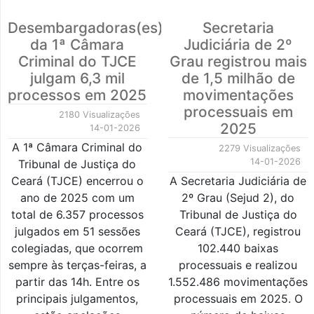
Desembargadoras(es)
Secretaria
da 1ª Câmara
Judiciária de 2º
Criminal do TJCE
Grau registrou mais
julgam 6,3 mil
de 1,5 milhão de
processos em 2025
movimentações
processuais em
2180 Visualizações
2025
14-01-2026
A 1ª Câmara Criminal do
2279 Visualizações
14-01-2026
Tribunal de Justiça do
Ceará (TJCE) encerrou o
A Secretaria Judiciária de
ano de 2025 com um
2º Grau (Sejud 2), do
total de 6.357 processos
Tribunal de Justiça do
julgados em 51 sessões
Ceará (TJCE), registrou
colegiadas, que ocorrem
102.440 baixas
sempre às terças-feiras, a
processuais e realizou
partir das 14h. Entre os
1.552.486 movimentações
principais julgamentos,
processuais em 2025. O