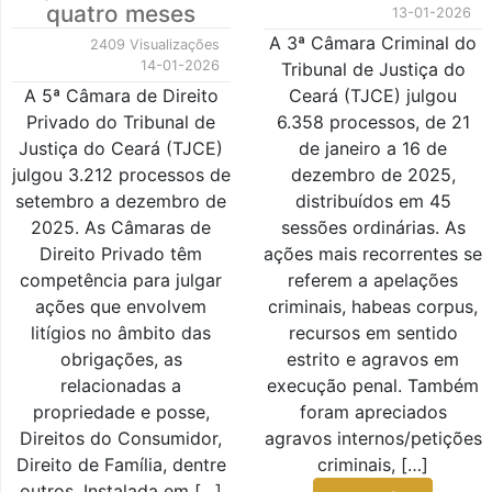
quatro meses
13-01-2026
A 3ª Câmara Criminal do
2409 Visualizações
14-01-2026
Tribunal de Justiça do
A 5ª Câmara de Direito
Ceará (TJCE) julgou
Privado do Tribunal de
6.358 processos, de 21
Justiça do Ceará (TJCE)
de janeiro a 16 de
julgou 3.212 processos de
dezembro de 2025,
setembro a dezembro de
distribuídos em 45
2025. As Câmaras de
sessões ordinárias. As
Direito Privado têm
ações mais recorrentes se
competência para julgar
referem a apelações
ações que envolvem
criminais, habeas corpus,
litígios no âmbito das
recursos em sentido
obrigações, as
estrito e agravos em
relacionadas a
execução penal. Também
propriedade e posse,
foram apreciados
Direitos do Consumidor,
agravos internos/petições
Direito de Família, dentre
criminais, […]
outros. Instalada em […]