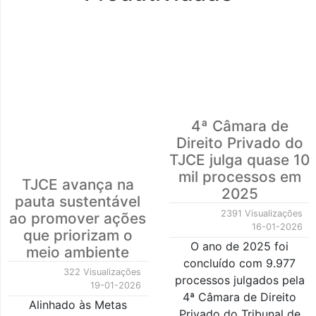
4ª Câmara de
Direito Privado do
TJCE julga quase 10
mil processos em
TJCE avança na
2025
pauta sustentável
2391 Visualizações
ao promover ações
16-01-2026
que priorizam o
O ano de 2025 foi
meio ambiente
concluído com 9.977
322 Visualizações
processos julgados pela
19-01-2026
4ª Câmara de Direito
Alinhado às Metas
Privado do Tribunal de