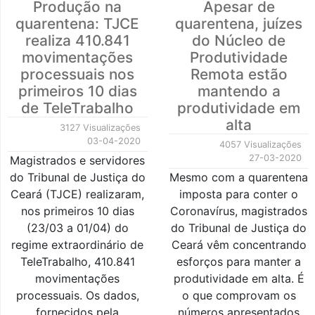
Produção na
Apesar de
quarentena: TJCE
quarentena, juízes
realiza 410.841
do Núcleo de
movimentações
Produtividade
processuais nos
Remota estão
primeiros 10 dias
mantendo a
de TeleTrabalho
produtividade em
alta
3127 Visualizações
03-04-2020
4057 Visualizações
27-03-2020
Magistrados e servidores
do Tribunal de Justiça do
Mesmo com a quarentena
Ceará (TJCE) realizaram,
imposta para conter o
nos primeiros 10 dias
Coronavírus, magistrados
(23/03 a 01/04) do
do Tribunal de Justiça do
regime extraordinário de
Ceará vêm concentrando
TeleTrabalho, 410.841
esforços para manter a
movimentações
produtividade em alta. É
processuais. Os dados,
o que comprovam os
fornecidos pela
números apresentados