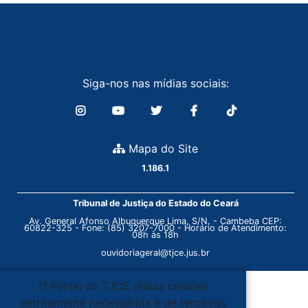
Siga-nos nas mídias sociais:
Mapa do Site
1.186.1
Tribunal de Justiça do Estado do Ceará
Av. General Afonso Albuquerque Lima, S/N. - Cambeba CEP:
60822-325 - Fone: (85) 3207-7000 - Horário de Atendimento:
08h às 18h
ouvidoriageral@tjce.jus.br
O Portal do TJCE utiliza cookies
estritamente necessários e de terceiros