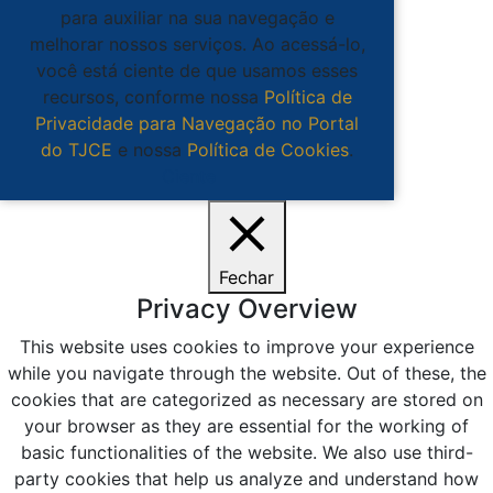
para auxiliar na sua navegação e
melhorar nossos serviços. Ao acessá-lo,
você está ciente de que usamos esses
recursos, conforme nossa
Política de
Privacidade para Navegação no Portal
do TJCE
e nossa
Política de Cookies
.
Ciente
Fechar
Privacy Overview
This website uses cookies to improve your experience
while you navigate through the website. Out of these, the
cookies that are categorized as necessary are stored on
your browser as they are essential for the working of
basic functionalities of the website. We also use third-
party cookies that help us analyze and understand how