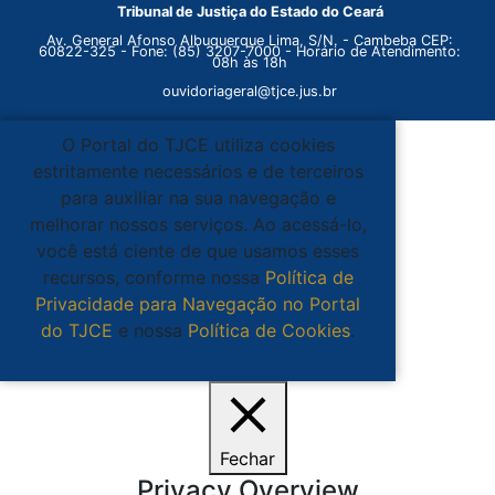
Tribunal de Justiça do Estado do Ceará
Av. General Afonso Albuquerque Lima, S/N. - Cambeba CEP:
60822-325 - Fone: (85) 3207-7000 - Horário de Atendimento:
08h às 18h
ouvidoriageral@tjce.jus.br
O Portal do TJCE utiliza cookies
estritamente necessários e de terceiros
para auxiliar na sua navegação e
melhorar nossos serviços. Ao acessá-lo,
você está ciente de que usamos esses
recursos, conforme nossa
Política de
Privacidade para Navegação no Portal
do TJCE
e nossa
Política de Cookies
.
Ciente
Fechar
Privacy Overview