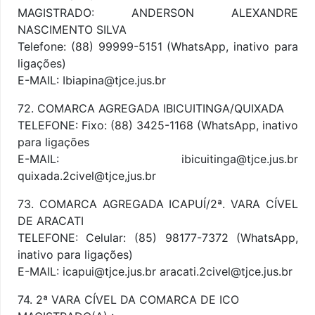
MAGISTRADO: ANDERSON ALEXANDRE
NASCIMENTO SILVA
Telefone: (88) 99999-5151 (WhatsApp, inativo para
ligações)
E-MAIL: Ibiapina@tjce.jus.br
72. COMARCA AGREGADA IBICUITINGA/QUIXADA
TELEFONE: Fixo: (88) 3425-1168 (WhatsApp, inativo
para ligações
E-MAIL: ibicuitinga@tjce.jus.br
quixada.2civel@tjce,jus.br
73. COMARCA AGREGADA ICAPUÍ/2ª. VARA CÍVEL
DE ARACATI
TELEFONE: Celular: (85) 98177-7372 (WhatsApp,
inativo para ligações)
E-MAIL: icapui@tjce.jus.br aracati.2civel@tjce.jus.br
74. 2ª VARA CÍVEL DA COMARCA DE ICO