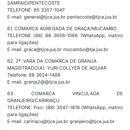
SAMPAIO/PENTECOSTE
TELEFONE: 85 3357-1047
E-mail: general@tjce.jus.br pentecoste@tjce.jus.br
61. COMARCA AGREGADA DE GRAÇA/MUCAMBO
TELEFONE (88) 88 3656-1066 (WhatsApp, inativo
para ligações)
E-mail: graca@tjce.jus.br mocambo@tje.jus.br
62. 2ª. VARA DA COMARCA DE GRANJA
MAGISTRADO(A): YURI COLLYER DE AGUIAR
Telefone: 88 3624-1488
E-mail: granja2@@tjce.jus.br
63. COMARCA VINCULADA DE
GRANJEIRO/CARIRIAÇU
TELEFONE: Fixo: (88) 3547-1818 (WhatsApp, inativo
para ligações)
E-mail: caririacu@tjce.jus.br granjeiro@tjce.jus.br