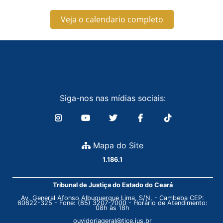
Veja o calendario completo
Siga-nos nas mídias sociais:
Mapa do Site
1.186.1
Tribunal de Justiça do Estado do Ceará
Av. General Afonso Albuquerque Lima, S/N. - Cambeba CEP:
60822-325 - Fone: (85) 3207-7000 - Horário de Atendimento:
08h às 18h
ouvidoriageral@tjce.jus.br