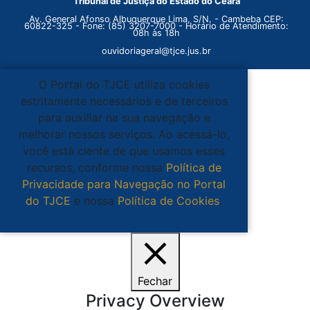
Tribunal de Justiça do Estado do Ceará
Av. General Afonso Albuquerque Lima, S/N. - Cambeba CEP:
60822-325 - Fone: (85) 3207-7000 - Horário de Atendimento:
08h às 18h
ouvidoriageral@tjce.jus.br
O Portal do TJCE utiliza cookies
estritamente necessários e de terceiros
para auxiliar na sua navegação e
melhorar nossos serviços. Ao acessá-lo,
você está ciente de que usamos esses
recursos, conforme nossa
Política de
Privacidade para Navegação no Portal
do TJCE
e nossa
Política de Cookies
.
Ciente
Fechar
Privacy Overview