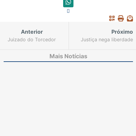
Anterior
Próximo
Juizado do Torcedor
Justiça nega liberdade
atua no jogo entre
para acusado de
Ceará e Flamengo
latrocínio
Mais Notícias
nesta quinta-feira