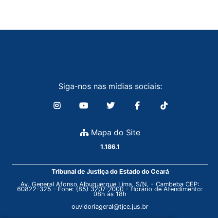
Siga-nos nas mídias sociais:
Mapa do Site
1.186.1
Tribunal de Justiça do Estado do Ceará
Av. General Afonso Albuquerque Lima, S/N. - Cambeba CEP:
60822-325 - Fone: (85) 3207-7000 - Horário de Atendimento:
08h às 18h
ouvidoriageral@tjce.jus.br