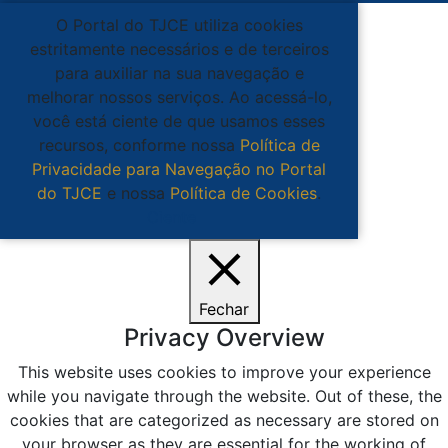
O Portal do TJCE utiliza cookies
estritamente necessários e de terceiros
para auxiliar na sua navegação e
melhorar nossos serviços. Ao acessá-lo,
você está ciente de que usamos esses
recursos, conforme nossa
Política de
Privacidade para Navegação no Portal
do TJCE
e nossa
Política de Cookies
.
Ciente
Fechar
Privacy Overview
This website uses cookies to improve your experience
while you navigate through the website. Out of these, the
cookies that are categorized as necessary are stored on
your browser as they are essential for the working of