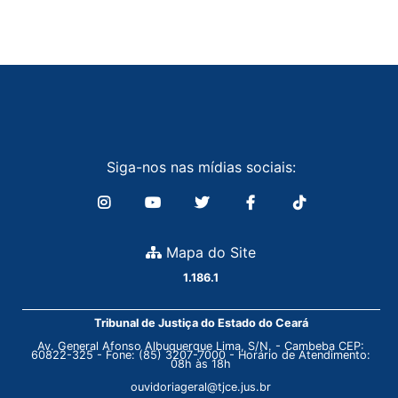
Siga-nos nas mídias sociais:
Mapa do Site
1.186.1
Tribunal de Justiça do Estado do Ceará
Av. General Afonso Albuquerque Lima, S/N. - Cambeba CEP:
60822-325 - Fone: (85) 3207-7000 - Horário de Atendimento:
08h às 18h
ouvidoriageral@tjce.jus.br