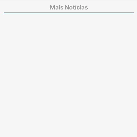
impedia fiscalização de
instrumento durante
Mais Notícias
templos religiosos
plantão