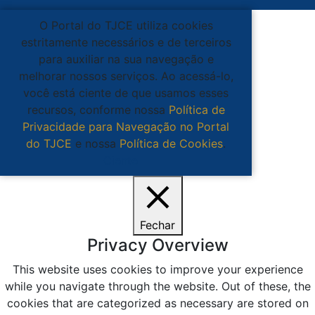
O Portal do TJCE utiliza cookies
estritamente necessários e de terceiros
para auxiliar na sua navegação e
melhorar nossos serviços. Ao acessá-lo,
você está ciente de que usamos esses
recursos, conforme nossa
Política de
Privacidade para Navegação no Portal
do TJCE
e nossa
Política de Cookies
.
Ciente
Fechar
Privacy Overview
This website uses cookies to improve your experience
while you navigate through the website. Out of these, the
cookies that are categorized as necessary are stored on