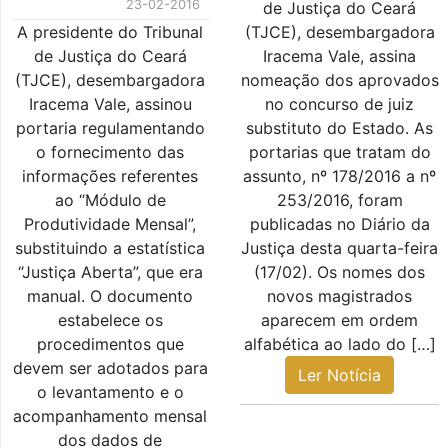
23-02-2016
de Justiça do Ceará
A presidente do Tribunal
(TJCE), desembargadora
de Justiça do Ceará
Iracema Vale, assina
(TJCE), desembargadora
nomeação dos aprovados
Iracema Vale, assinou
no concurso de juiz
portaria regulamentando
substituto do Estado. As
o fornecimento das
portarias que tratam do
informações referentes
assunto, nº 178/2016 a nº
ao “Módulo de
253/2016, foram
Produtividade Mensal”,
publicadas no Diário da
substituindo a estatística
Justiça desta quarta-feira
“Justiça Aberta”, que era
(17/02). Os nomes dos
manual. O documento
novos magistrados
estabelece os
aparecem em ordem
procedimentos que
alfabética ao lado do […]
devem ser adotados para
Ler Notícia
o levantamento e o
acompanhamento mensal
dos dados de