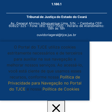
1.186.1
Tribunal de Justiça do Estado do Ceará
Av. General Afonso Albuquerque Lima, S/N. - Cambeba CEP:
60822-325 - Fone: (85) 3207-7000 - Horário de Atendimento:
08h às 18h
ouvidoriageral@tjce.jus.br
O Portal do TJCE utiliza cookies
estritamente necessários e de terceiros
para auxiliar na sua navegação e
melhorar nossos serviços. Ao acessá-lo,
você está ciente de que usamos esses
recursos, conforme nossa
Política de
Privacidade para Navegação no Portal
do TJCE
e nossa
Política de Cookies
.
Ciente