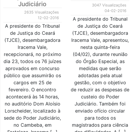
Judiciário
3047 Visualizações
04-02-2016
2635 Visualizações
12-02-2016
A presidente do Tribunal
A presidente do Tribunal
de Justiça do Ceará
de Justiça do Ceará
(TJCE), desembargadora
(TJCE), desembargadora
Iracema Vale, apresentou,
Iracema Vale,
nesta quinta-feira
recepcionará, no próximo
(04/02), durante reunião
dia 23, todos os 76 juízes
do Órgão Especial, as
aprovados em concurso
medidas que serão
público que assumirão os
adotadas pela atual
cargos em 25 de
gestão, com o objetivo
fevereiro. O encontro
de reduzir as despesas de
acontecerá às 14 horas,
custeio do Poder
no auditório Dom Aloísio
Judiciário. Também foi
Lorscheider, localizado à
enviado ofício circular
sede do Poder Judiciário,
para todos os
no Cambeba, em
magistrados para ciência