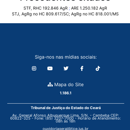
STF, RHC 192.846 AgR
;
ARE 1.250.182 AgR
STJ, AgRg no HC 809.617/SC; AgRg no HC 818.001/MS
Siga-nos nas mídias sociais:
Mapa do Site
1.186.1
Tribunal de Justiça do Estado do Ceará
Av. General Afonso Albuquerque Lima, S/N. - Cambeba CEP:
60822-325 - Fone: (85) 3207-7000 - Horário de Atendimento:
08h às 18h
ouvidoriageral@tjce.jus.br