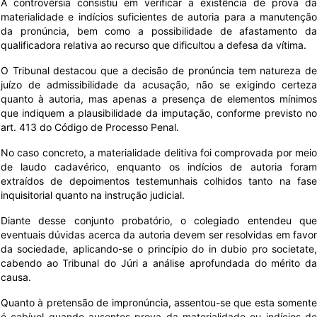
A controvérsia consistiu em verificar a existência de prova da
materialidade e indícios suficientes de autoria para a manutenção
da pronúncia, bem como a possibilidade de afastamento da
qualificadora relativa ao recurso que dificultou a defesa da vítima.
O Tribunal destacou que a decisão de pronúncia tem natureza de
juízo de admissibilidade da acusação, não se exigindo certeza
quanto à autoria, mas apenas a presença de elementos mínimos
que indiquem a plausibilidade da imputação, conforme previsto no
art. 413 do Código de Processo Penal.
No caso concreto, a materialidade delitiva foi comprovada por meio
de laudo cadavérico, enquanto os indícios de autoria foram
extraídos de depoimentos testemunhais colhidos tanto na fase
inquisitorial quanto na instrução judicial.
Diante desse conjunto probatório, o colegiado entendeu que
eventuais dúvidas acerca da autoria devem ser resolvidas em favor
da sociedade, aplicando-se o princípio do in dubio pro societate,
cabendo ao Tribunal do Júri a análise aprofundada do mérito da
causa.
Quanto à pretensão de impronúncia, assentou-se que esta somente
é cabível quando ausentes prova da materialidade ou indícios de