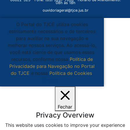
08h às 18h
ouvidoriageral@tjce.jus.br
O Portal do TJCE utiliza cookies
estritamente necessários e de terceiros
para auxiliar na sua navegação e
melhorar nossos serviços. Ao acessá-lo,
você está ciente de que usamos esses
recursos, conforme nossa
Política de
Privacidade para Navegação no Portal
do TJCE
e nossa
Política de Cookies
.
Ciente
Fechar
Privacy Overview
This website uses cookies to improve your experience