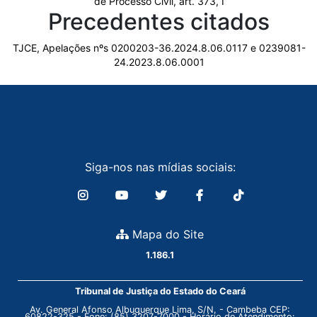
de Processo Civil, art. 373, I
Precedentes citados
TJCE, Apelações nºs 0200203-36.2024.8.06.0117 e 0239081-
24.2023.8.06.0001
Siga-nos nas mídias sociais:
Mapa do Site
1.186.1
Tribunal de Justiça do Estado do Ceará
Av. General Afonso Albuquerque Lima, S/N. - Cambeba CEP:
60822-325 - Fone: (85) 3207-7000 - Horário de Atendimento: