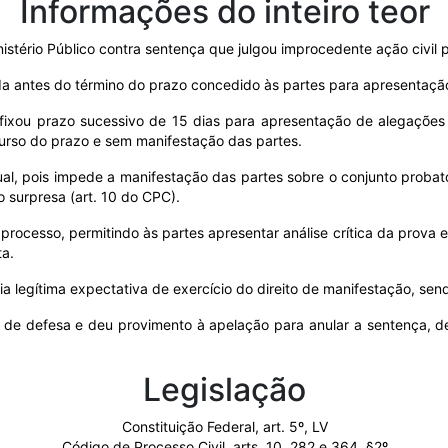
Informações do inteiro teor
nistério Público contra sentença que julgou improcedente ação civil 
rida antes do término do prazo concedido às partes para apresentaçã
fixou prazo sucessivo de 15 dias para apresentação de alegações fi
urso do prazo e sem manifestação das partes.
al, pois impede a manifestação das partes sobre o conjunto probatór
 surpresa (art. 10 do CPC).
rocesso, permitindo às partes apresentar análise crítica da prova e 
ta.
a legítima expectativa de exercício do direito de manifestação, sen
o de defesa e deu provimento à apelação para anular a sentença, d
Legislação
Constituição Federal, art. 5º, LV
Código de Processo Civil, arts. 10, 282 e 364, §2º