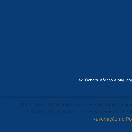
Av. General Afonso Albuquer
O Portal do TJCE utiliza cookies estritamente ne
serviços. Ao acessá-lo, você está ciente de 
Navegação no Po