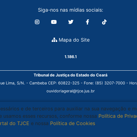
Siga-nos nas mídias sociais:
Mapa do Site
1.186.1
Tribunal de Justiça do Estado do Ceará
que Lima, S/N. - Cambeba CEP: 60822-325 - Fone: (85) 3207-7000 - Horá
ouvidoriageral@tjce.jus.br
cessários e de terceiros para auxiliar na sua navegação e 
que usamos esses recursos, conforme nossa
Política de Priv
rtal do TJCE
e nossa
Política de Cookies
.
Ciente