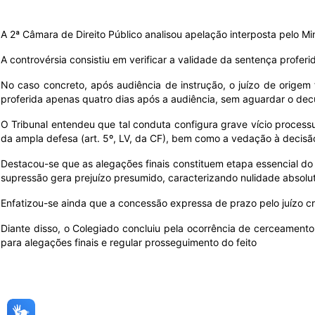
A 2ª Câmara de Direito Público analisou apelação interposta pelo Mi
A controvérsia consistiu em verificar a validade da sentença profe
No caso concreto, após audiência de instrução, o juízo de origem 
proferida apenas quatro dias após a audiência, sem aguardar o dec
O Tribunal entendeu que tal conduta configura grave vício processu
da ampla defesa (art. 5º, LV, da CF), bem como a vedação à decisão
Destacou-se que as alegações finais constituem etapa essencial do p
supressão gera prejuízo presumido, caracterizando nulidade absolu
Enfatizou-se ainda que a concessão expressa de prazo pelo juízo cri
Diante disso, o Colegiado concluiu pela ocorrência de cerceament
para alegações finais e regular prosseguimento do feito