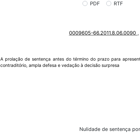
PDF
RTF
0009605-66.2011.8.06.0090
,
A prolação de sentença antes do término do prazo para apresenta
contraditório, ampla defesa e vedação à decisão surpresa
Nulidade de sentença por