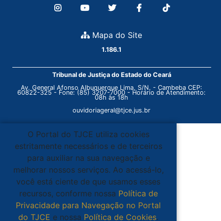
Mapa do Site
1.186.1
Tribunal de Justiça do Estado do Ceará
Av. General Afonso Albuquerque Lima, S/N. - Cambeba CEP:
60822-325 - Fone: (85) 3207-7000 - Horário de Atendimento:
08h às 18h
ouvidoriageral@tjce.jus.br
O Portal do TJCE utiliza cookies
estritamente necessários e de terceiros
para auxiliar na sua navegação e
melhorar nossos serviços. Ao acessá-lo,
você está ciente de que usamos esses
recursos, conforme nossa
Política de
Privacidade para Navegação no Portal
do TJCE
e nossa
Política de Cookies
.