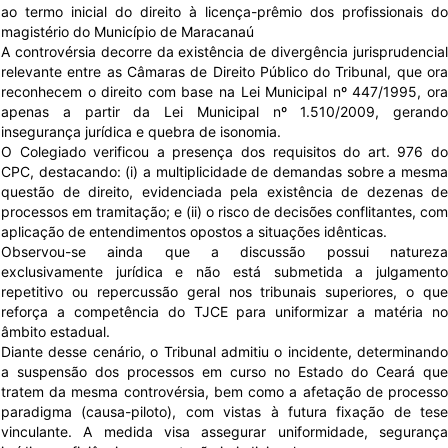
ao termo inicial do direito à licença-prêmio dos profissionais do
magistério do Município de Maracanaú
A controvérsia decorre da existência de divergência jurisprudencial
relevante entre as Câmaras de Direito Público do Tribunal, que ora
reconhecem o direito com base na Lei Municipal nº 447/1995, ora
apenas a partir da Lei Municipal nº 1.510/2009, gerando
insegurança jurídica e quebra de isonomia.
O Colegiado verificou a presença dos requisitos do art. 976 do
CPC, destacando: (i) a multiplicidade de demandas sobre a mesma
questão de direito, evidenciada pela existência de dezenas de
processos em tramitação; e (ii) o risco de decisões conflitantes, com
aplicação de entendimentos opostos a situações idênticas.
Observou-se ainda que a discussão possui natureza
exclusivamente jurídica e não está submetida a julgamento
repetitivo ou repercussão geral nos tribunais superiores, o que
reforça a competência do TJCE para uniformizar a matéria no
âmbito estadual.
Diante desse cenário, o Tribunal admitiu o incidente, determinando
a suspensão dos processos em curso no Estado do Ceará que
tratem da mesma controvérsia, bem como a afetação de processo
paradigma (causa-piloto), com vistas à futura fixação de tese
vinculante. A medida visa assegurar uniformidade, segurança