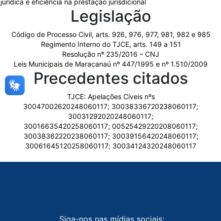
jurídica e eficiência na prestação jurisdicional
Legislação
Código de Processo Civil, arts. 926, 976, 977, 981, 982 e 985
Regimento Interno do TJCE, arts. 149 a 151
Resolução nº 235/2016 – CNJ
Leis Municipais de Maracanaú nº 447/1995 e nº 1.510/2009
Precedentes citados
TJCE: Apelações Cíveis nºs
30047002620248060117; 30038336720238060117;
30031292020248060117;
30016635420258060117; 00525429220208060117;
30038362220238060117; 30039156420248060117;
30061645120258060117; 30034124320248060117
Siga-nos nas mídias sociais: