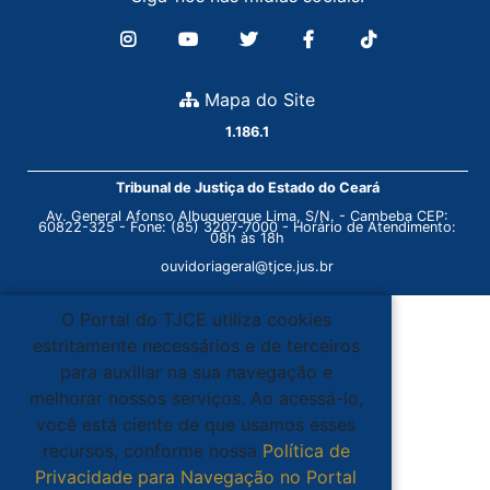
Mapa do Site
1.186.1
Tribunal de Justiça do Estado do Ceará
Av. General Afonso Albuquerque Lima, S/N. - Cambeba CEP:
60822-325 - Fone: (85) 3207-7000 - Horário de Atendimento:
08h às 18h
ouvidoriageral@tjce.jus.br
O Portal do TJCE utiliza cookies
estritamente necessários e de terceiros
para auxiliar na sua navegação e
melhorar nossos serviços. Ao acessá-lo,
você está ciente de que usamos esses
recursos, conforme nossa
Política de
Privacidade para Navegação no Portal