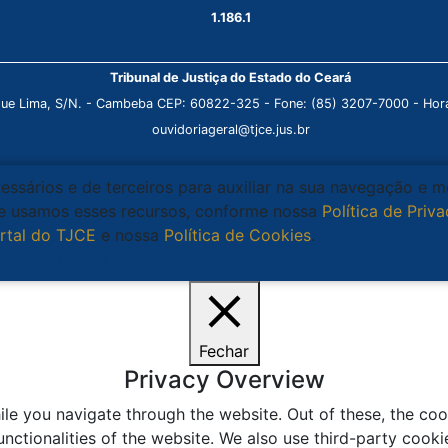
1.186.1
Tribunal de Justiça do Estado do Ceará
que Lima, S/N. - Cambeba CEP: 60822-325 - Fone: (85) 3207-7000 - Horá
ouvidoriageral@tjce.jus.br
cessários e de terceiros para auxiliar na sua navegação e 
que usamos esses recursos, conforme nossa
Política de Priv
rtal do TJCE
e nossa
Política de Cookies
.
Ciente
Fechar
Privacy Overview
le you navigate through the website. Out of these, the coo
unctionalities of the website. We also use third-party coo