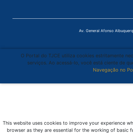
Av. General Afonso Albuquer
O Portal do TJCE utiliza cookies estritamente ne
serviços. Ao acessá-lo, você está ciente de 
Navegação no Po
This website uses cookies to improve your experience whi
browser as they are essential for the working of basic f