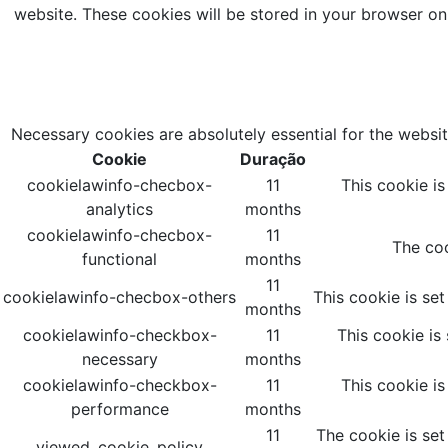
website. These cookies will be stored in your browser on
Necessary cookies are absolutely essential for the websit
Cookie
Duração
cookielawinfo-checbox-
11
This cookie i
analytics
months
cookielawinfo-checbox-
11
The coo
functional
months
11
cookielawinfo-checbox-others
This cookie is se
months
cookielawinfo-checkbox-
11
This cookie is
necessary
months
cookielawinfo-checkbox-
11
This cookie i
performance
months
11
The cookie is set
viewed_cookie_policy