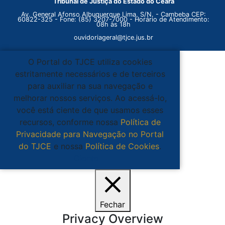
Tribunal de Justiça do Estado do Ceará
Av. General Afonso Albuquerque Lima, S/N. - Cambeba CEP:
60822-325 - Fone: (85) 3207-7000 - Horário de Atendimento:
08h às 18h
ouvidoriageral@tjce.jus.br
O Portal do TJCE utiliza cookies
estritamente necessários e de terceiros
para auxiliar na sua navegação e
melhorar nossos serviços. Ao acessá-lo,
você está ciente de que usamos esses
recursos, conforme nossa
Política de
Privacidade para Navegação no Portal
do TJCE
e nossa
Política de Cookies
.
Ciente
Fechar
Privacy Overview