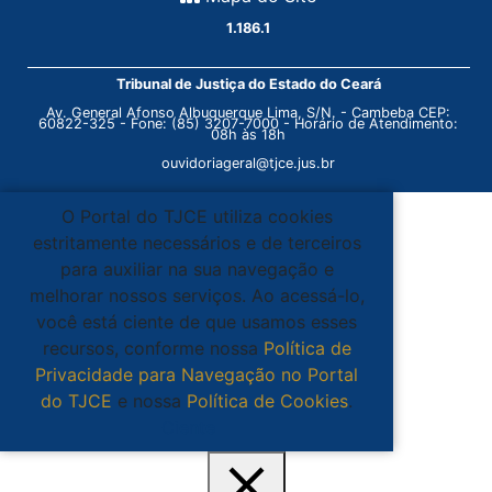
1.186.1
Tribunal de Justiça do Estado do Ceará
Av. General Afonso Albuquerque Lima, S/N. - Cambeba CEP:
60822-325 - Fone: (85) 3207-7000 - Horário de Atendimento:
08h às 18h
ouvidoriageral@tjce.jus.br
O Portal do TJCE utiliza cookies
estritamente necessários e de terceiros
para auxiliar na sua navegação e
melhorar nossos serviços. Ao acessá-lo,
você está ciente de que usamos esses
recursos, conforme nossa
Política de
Privacidade para Navegação no Portal
do TJCE
e nossa
Política de Cookies
.
Ciente