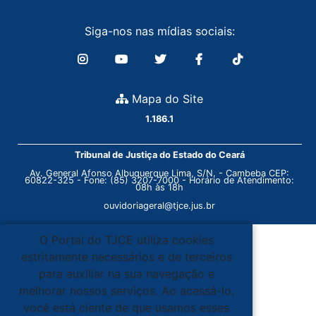
Siga-nos nas mídias sociais:
Mapa do Site
1.186.1
Tribunal de Justiça do Estado do Ceará
Av. General Afonso Albuquerque Lima, S/N. - Cambeba CEP:
60822-325 - Fone: (85) 3207-7000 - Horário de Atendimento:
08h às 18h
ouvidoriageral@tjce.jus.br
O Portal do TJCE utiliza cookies
estritamente necessários e de terceiros
para auxiliar na sua navegação e
melhorar nossos serviços. Ao acessá-lo,
você está ciente de que usamos esses