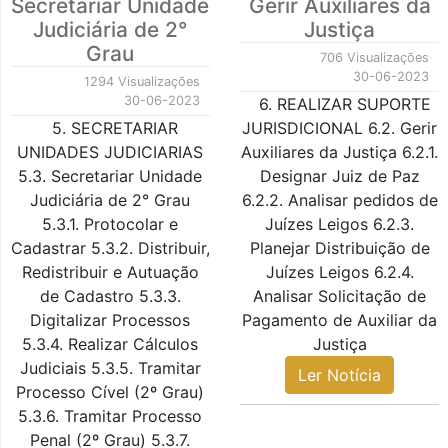
Secretariar Unidade
Gerir Auxiliares da
Judiciária de 2°
Justiça
Grau
706 Visualizações
30-06-2023
1294 Visualizações
30-06-2023
6. REALIZAR SUPORTE
5. SECRETARIAR
JURISDICIONAL 6.2. Gerir
UNIDADES JUDICIARIAS
Auxiliares da Justiça 6.2.1.
5.3. Secretariar Unidade
Designar Juiz de Paz
Judiciária de 2° Grau
6.2.2. Analisar pedidos de
5.3.1. Protocolar e
Juízes Leigos 6.2.3.
Cadastrar 5.3.2. Distribuir,
Planejar Distribuição de
Redistribuir e Autuação
Juízes Leigos 6.2.4.
de Cadastro 5.3.3.
Analisar Solicitação de
Digitalizar Processos
Pagamento de Auxiliar da
5.3.4. Realizar Cálculos
Justiça
Judiciais 5.3.5. Tramitar
Ler Notícia
Processo Cível (2º Grau)
5.3.6. Tramitar Processo
Penal (2º Grau) 5.3.7.