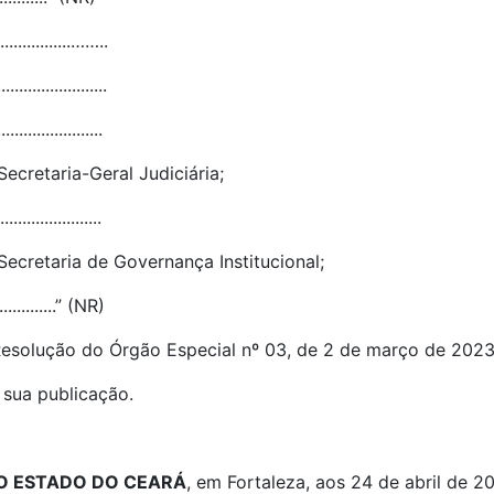
..................……..
........................
.......................
Secretaria-Geral Judiciária;
.......................
Secretaria de Governança Institucional;
.................” (NR)
a Resolução do Órgão Especial nº 03, de 2 de março de 2023
 sua publicação.
DO ESTADO DO CEARÁ
, em Fortaleza, aos 24 de abril de 2