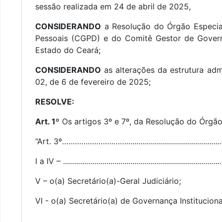
sessão realizada em 24 de abril de 2025,
CONSIDERANDO
a Resolução do Órgão Especia
Pessoais (CGPD) e do Comitê Gestor de Govern
Estado do Ceará;
CONSIDERANDO
as alterações da estrutura adm
02, de 6 de fevereiro de 2025;
RESOLVE:
Art. 1º
Os artigos 3º e 7º, da Resolução do Órgão
“Art. 3º…………………………......................................................
I a IV – .................................................................................
V – o(a) Secretário(a)-Geral Judiciário;
VI - o(a) Secretário(a) de Governança Instituciona
..........................................................................................