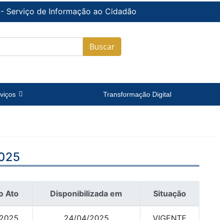
 - Serviço de Informação ao Cidadão
Buscar
viços
Transformação Digital
025
o Ato
Disponibilizada em
Situação
/2025
24/04/2025
VIGENTE