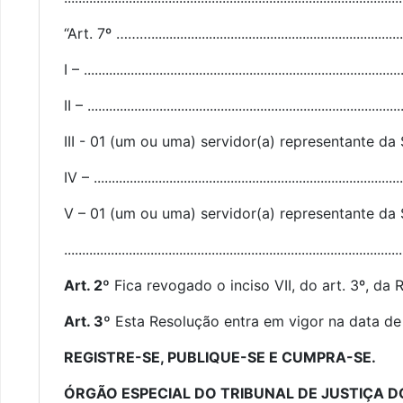
“Art. 7º ………....................................................................
I – .........................................................................................
II – ........................................................................................
III - 01 (um ou uma) servidor(a) representante da 
IV – ......................................................................................
V – 01 (um ou uma) servidor(a) representante da 
..........................................................................................
Art. 2º
Fica revogado o inciso VII, do art. 3º, d
Art. 3º
Esta Resolução entra em vigor na data de
REGISTRE-SE, PUBLIQUE-SE E CUMPRA-SE.
ÓRGÃO ESPECIAL DO TRIBUNAL DE JUSTIÇA 