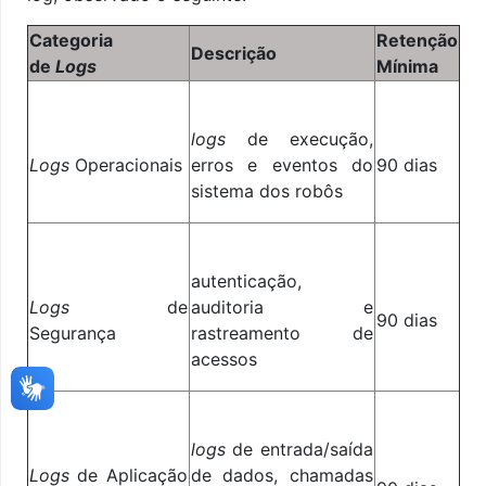
Categoria
Retenção
Descrição
de
Logs
Mínima
logs
de execução,
Logs
Operacionais
erros e eventos do
90 dias
sistema dos robôs
autenticação,
Logs
de
auditoria e
90 dias
Segurança
rastreamento de
acessos
logs
de entrada/saída
Logs
de Aplicação
de dados, chamadas