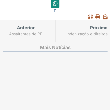
Anterior
Próximo
Assaltantes de PE
Indenização e direitos
fogem da cadeia
do consumidor lideram
queixas nos Juizados
Mais Notícias
Especiais