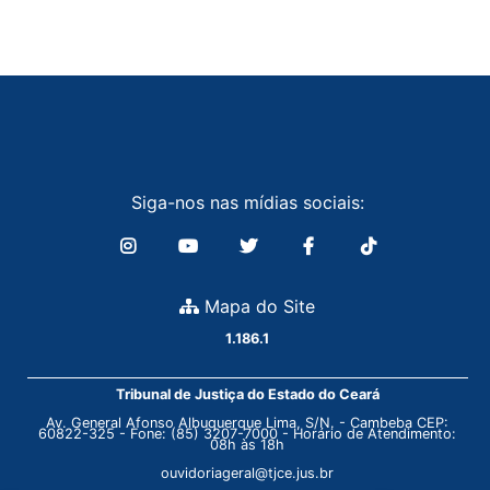
Siga-nos nas mídias sociais:
Mapa do Site
1.186.1
Tribunal de Justiça do Estado do Ceará
Av. General Afonso Albuquerque Lima, S/N. - Cambeba CEP:
60822-325 - Fone: (85) 3207-7000 - Horário de Atendimento:
08h às 18h
ouvidoriageral@tjce.jus.br