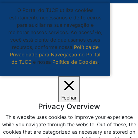
O Portal do TJCE utiliza cookies
estritamente necessários e de terceiros
para auxiliar na sua navegação e
melhorar nossos serviços. Ao acessá-lo,
você está ciente de que usamos esses
recursos, conforme nossa
Política de
Privacidade para Navegação no Portal
do TJCE
e nossa
Política de Cookies
.
Ciente
Fechar
Privacy Overview
This website uses cookies to improve your experience
while you navigate through the website. Out of these, the
cookies that are categorized as necessary are stored on