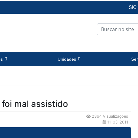
SIC
os
Unidades
Ser
foi mal assistido
2364 Visualizações
11-03-2011