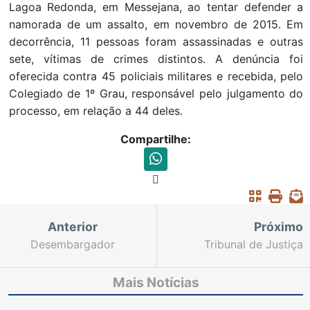
Lagoa Redonda, em Messejana, ao tentar defender a
namorada de um assalto, em novembro de 2015. Em
decorrência, 11 pessoas foram assassinadas e outras
sete, vítimas de crimes distintos. A denúncia foi
oferecida contra 45 policiais militares e recebida, pelo
Colegiado de 1º Grau, responsável pelo julgamento do
processo, em relação a 44 deles.
Compartilhe:
Anterior
Próximo
Desembargador
Tribunal de Justiça
Teodoro Silva Santos e
renova parcerias na
promotor de Justiça
área de penas
Mais Notícias
lançam livro nesta terça
alternativas em Caucaia