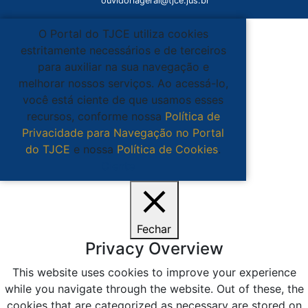
ouvidoriageral@tjce.jus.br
O Portal do TJCE utiliza cookies
estritamente necessários e de terceiros
para auxiliar na sua navegação e
melhorar nossos serviços. Ao acessá-lo,
você está ciente de que usamos esses
recursos, conforme nossa
Política de
Privacidade para Navegação no Portal
do TJCE
e nossa
Política de Cookies
.
Ciente
Fechar
Privacy Overview
This website uses cookies to improve your experience
while you navigate through the website. Out of these, the
cookies that are categorized as necessary are stored on