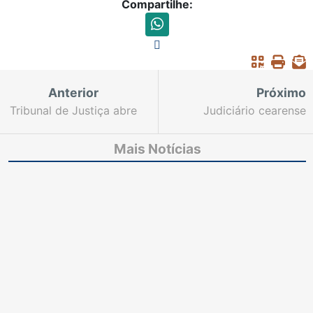
Compartilhe:
Anterior
Próximo
Tribunal de Justiça abre
Judiciário cearense
inscrições para
atende em regime de
advogados
plantão nesta sexta-
Mais Notícias
participarem do
feira (8), Dia da Justiça,
Encontro de
e no fim de semana
Aperfeiçoamento no
Sistema PJe