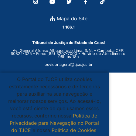
Mapa do Site
1.186.1
Tribunal de Justiça do Estado do Ceará
Av. General Afonso Albuquerque Lima, S/N. - Cambeba CEP:
60822-325 - Fone: (85) 3207-7000 - Horário de Atendimento:
08h às 18h
ouvidoriageral@tjce.jus.br
O Portal do TJCE utiliza cookies
estritamente necessários e de terceiros
para auxiliar na sua navegação e
melhorar nossos serviços. Ao acessá-lo,
você está ciente de que usamos esses
recursos, conforme nossa
Política de
Privacidade para Navegação no Portal
do TJCE
e nossa
Política de Cookies
.