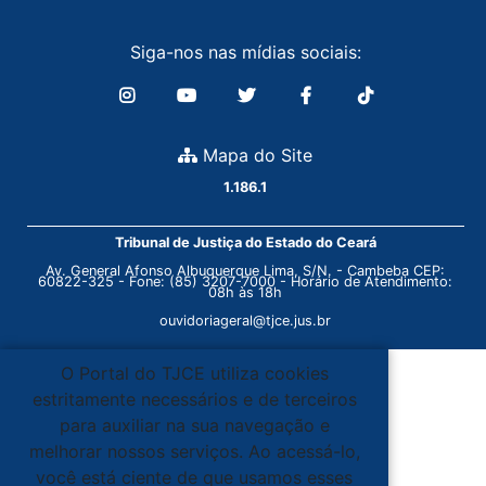
Siga-nos nas mídias sociais:
Mapa do Site
1.186.1
Tribunal de Justiça do Estado do Ceará
Av. General Afonso Albuquerque Lima, S/N. - Cambeba CEP:
60822-325 - Fone: (85) 3207-7000 - Horário de Atendimento:
08h às 18h
ouvidoriageral@tjce.jus.br
O Portal do TJCE utiliza cookies
estritamente necessários e de terceiros
para auxiliar na sua navegação e
melhorar nossos serviços. Ao acessá-lo,
você está ciente de que usamos esses