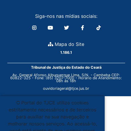
Siga-nos nas mídias sociais:
Mapa do Site
1.186.1
Tribunal de Justiça do Estado do Ceará
Av. General Afonso Albuquerque Lima, S/N. - Cambeba CEP:
60822-325 - Fone: (85) 3207-7000 - Horário de Atendimento:
08h às 18h
ouvidoriageral@tjce.jus.br
O Portal do TJCE utiliza cookies
estritamente necessários e de terceiros
para auxiliar na sua navegação e
melhorar nossos serviços. Ao acessá-lo,
você está ciente de que usamos esses