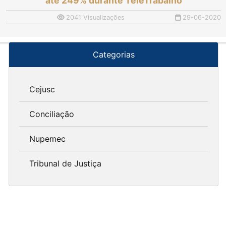
até 249% durante TeleTrabalho
2041 Visualizações
29-06-2020
Categorias
Cejusc
Conciliação
Nupemec
Tribunal de Justiça