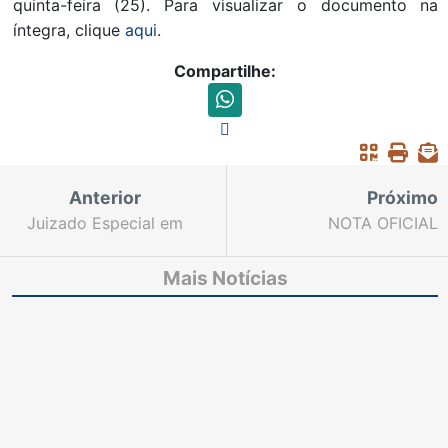
quinta-feira (25). Para visualizar o documento na
íntegra, clique
aqui
.
Compartilhe:
Anterior
Próximo
Juizado Especial em
NOTA OFICIAL
Messejana oferece
canal de comunicação
Mais Notícias
online para receber
reclamações cíveis