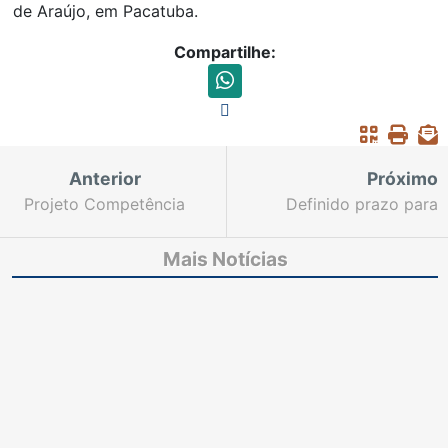
de Araújo, em Pacatuba.
Compartilhe:
Anterior
Próximo
Projeto Competência
Definido prazo para
em Cine auxiliará
requerer restituição de
aprimoramento dos
bens apreendidos em
Mais Notícias
servidores da Capital
Depósito Público