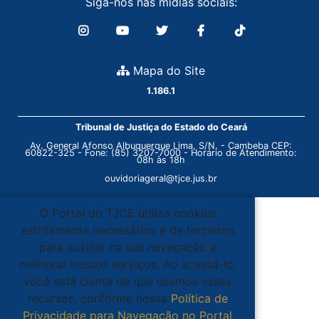
Siga-nos nas mídias sociais:
Mapa do Site
1.186.1
Tribunal de Justiça do Estado do Ceará
Av. General Afonso Albuquerque Lima, S/N. - Cambeba CEP:
60822-325 - Fone: (85) 3207-7000 - Horário de Atendimento:
08h às 18h
ouvidoriageral@tjce.jus.br
O Portal do TJCE utiliza cookies
estritamente necessários e de terceiros
para auxiliar na sua navegação e
melhorar nossos serviços. Ao acessá-lo,
você está ciente de que usamos esses
recursos, conforme nossa
Política de
Privacidade para Navegação no Portal