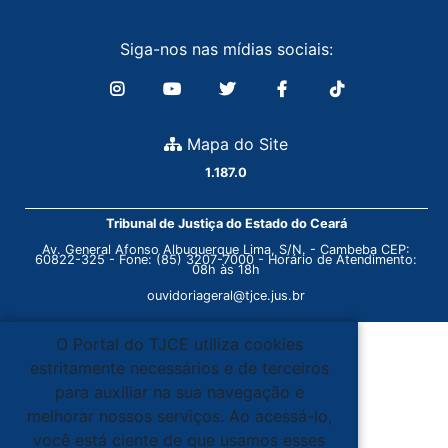
Siga-nos nas mídias sociais:
Mapa do Site
1.187.0
Tribunal de Justiça do Estado do Ceará
Av. General Afonso Albuquerque Lima, S/N. - Cambeba CEP:
60822-325 - Fone: (85) 3207-7000 - Horário de Atendimento:
08h às 18h
ouvidoriageral@tjce.jus.br
O Portal do TJCE utiliza cookies
estritamente necessários e de terceiros
para auxiliar na sua navegação e
melhorar nossos serviços. Ao acessá-lo,
você está ciente de que usamos esses