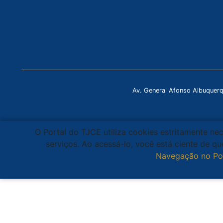
Av. General Afonso Albuquer
O Portal do TJCE utiliza cookies estritamente ne
serviços. Ao acessá-lo, você está ciente de 
Navegação no Po