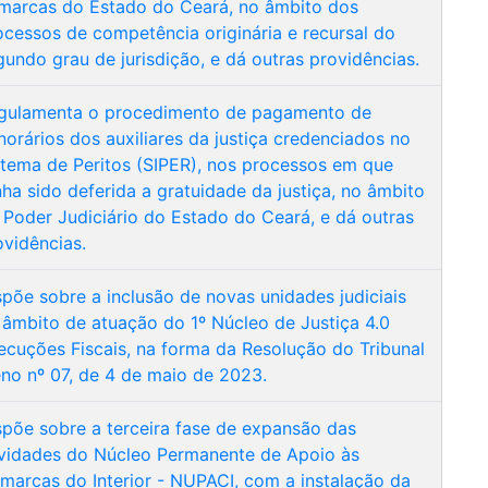
marcas do Estado do Ceará, no âmbito dos
ocessos de competência originária e recursal do
gundo grau de jurisdição, e dá outras providências.
gulamenta o procedimento de pagamento de
norários dos auxiliares da justiça credenciados no
stema de Peritos (SIPER), nos processos em que
nha sido deferida a gratuidade da justiça, no âmbito
 Poder Judiciário do Estado do Ceará, e dá outras
ovidências.
spõe sobre a inclusão de novas unidades judiciais
 âmbito de atuação do 1º Núcleo de Justiça 4.0
ecuções Fiscais, na forma da Resolução do Tribunal
eno nº 07, de 4 de maio de 2023.
spõe sobre a terceira fase de expansão das
ividades do Núcleo Permanente de Apoio às
marcas do Interior - NUPACI, com a instalação da