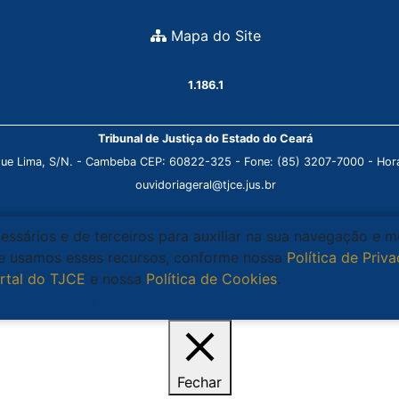
Mapa do Site
1.186.1
Tribunal de Justiça do Estado do Ceará
que Lima, S/N. - Cambeba CEP: 60822-325 - Fone: (85) 3207-7000 - Horá
ouvidoriageral@tjce.jus.br
cessários e de terceiros para auxiliar na sua navegação e 
que usamos esses recursos, conforme nossa
Política de Priv
rtal do TJCE
e nossa
Política de Cookies
.
Ciente
Fechar