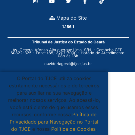
Mapa do Site
1.186.1
Tribunal de Justiça do Estado do Ceará
Av. General Afonso Albuquerque Lima, S/N. - Cambeba CEP:
60822-325 - Fone: (85) 3207-7000 - Horário de Atendimento:
08h às 18h
ouvidoriageral@tjce.jus.br
O Portal do TJCE utiliza cookies
estritamente necessários e de terceiros
para auxiliar na sua navegação e
melhorar nossos serviços. Ao acessá-lo,
você está ciente de que usamos esses
recursos, conforme nossa
Política de
Privacidade para Navegação no Portal
do TJCE
e nossa
Política de Cookies
.